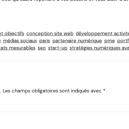
t objectifs
conception site web
développement activit
u
médias sociaux
paris
partenaire numérique
pme
port
tats mesurables
seo
start-up
stratégies numériques av
.
Les champs obligatoires sont indiqués avec
*