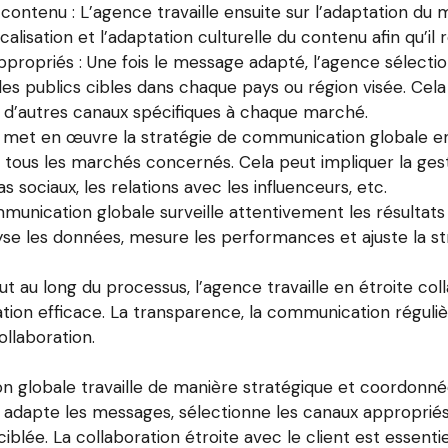
contenu : L’agence travaille ensuite sur l’adaptation d
localisation et l’adaptation culturelle du contenu afin qu’i
propriés : Une fois le message adapté, l’agence sélect
s publics cibles dans chaque pays ou région visée. Cela p
ou d’autres canaux spécifiques à chaque marché.
 met en œuvre la stratégie de communication globale en
tous les marchés concernés. Cela peut impliquer la gest
 sociaux, les relations avec les influenceurs, etc.
munication globale surveille attentivement les résultats
se les données, mesure les performances et ajuste la str
out au long du processus, l’agence travaille en étroite co
on efficace. La transparence, la communication régulièr
ollaboration.
globale travaille de manière stratégique et coordonné
e adapte les messages, sélectionne les canaux appropri
lée. La collaboration étroite avec le client est essenti