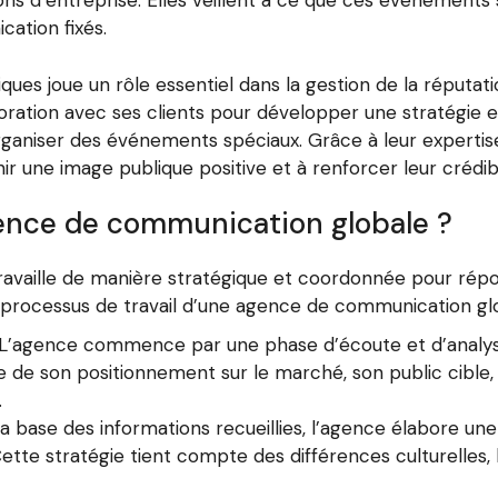
s d’entreprise. Elles veillent à ce que ces événements s
cation fixés.
ques joue un rôle essentiel dans la gestion de la réputa
aboration avec ses clients pour développer une stratégie e
rganiser des événements spéciaux. Grâce à leur experti
r une image publique positive et à renforcer leur crédibi
ence de communication globale ?
vaille de manière stratégique et coordonnée pour répond
 processus de travail d’une agence de communication glo
 L’agence commence par une phase d’écoute et d’analys
e de son positionnement sur le marché, son public cible,
.
r la base des informations recueillies, l’agence élabore 
tte stratégie tient compte des différences culturelles, 