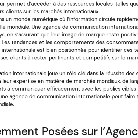
eur permet d’accéder à des ressources locales, telles qu
urs clients sur les marchés internationaux.
ns un monde numérique où l’information circule rapidemen
elle mondiale. Une agence de communication international
ays, en s’assurant que leur image de marque reste positi
 : Les tendances et les comportements des consommate
ternationale est bien positionnée pour identifier ces te
ses clients à rester pertinents et compétitifs sur le ma
on internationale joue un rôle clé dans la réussite des 
 leur expertise en matière de marchés mondiaux, de lang
ients à communiquer efficacement avec les publics cible
ne agence de communication internationale peut faire to
diale.
emment Posées sur l’Agen