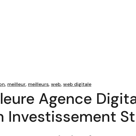
on
meilleur
meilleurs
web
web digitale
lleure Agence Digit
Un Investissement S