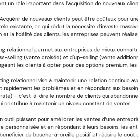
ent un rôle important dans l’acquisition de nouveaux clie
 : Acquérir de nouveaux clients peut être coûteux pour un
entèle existante, ce qui réduit la nécessité d’investir mas
on et la fidélité des clients, les entreprises peuvent réal
ing relationnel permet aux entreprises de mieux connaître
s-selling (vente croisée) et d’up-selling (vente addition
eant les clients à opter pour des options premium, les
ting relationnel vise à maintenir une relation continue ave
nt rapidement les problèmes et en répondant aux besoins
rn rate) – c’est-à-dire le nombre de clients qui abandon
qui contribue à maintenir un niveau constant de ventes.
 outil puissant pour améliorer les ventes d’une entrepris
ce personnalisée et en répondant à leurs besoins, les entr
néficier du bouche-à-oreille positif et réduire le coût d’