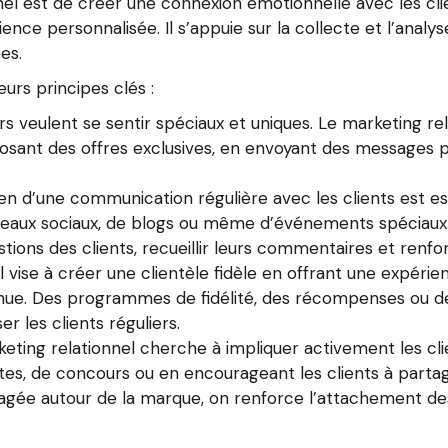
onnel est de créer une connexion émotionnelle avec les cl
rience personnalisée. Il s’appuie sur la collecte et l’anal
es.
urs principes clés :
 veulent se sentir spéciaux et uniques. Le marketing rela
oposant des offres exclusives, en envoyant des messages p
n d’une communication régulière avec les clients est ess
réseaux sociaux, de blogs ou même d’événements spéciaux. 
ions des clients, recueillir leurs commentaires et renfo
nel vise à créer une clientèle fidèle en offrant une expéri
nue. Des programmes de fidélité, des récompenses ou des
r les clients réguliers.
eting relationnel cherche à impliquer activement les clie
êtes, de concours ou en encourageant les clients à parta
ée autour de la marque, on renforce l’attachement des 