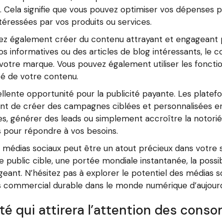
 Cela signifie que vous pouvez optimiser vos dépenses pu
téressées par vos produits ou services.
ouvez également créer du contenu attrayant et engageant
s informatives ou des articles de blog intéressants, le co
r votre marque. Vous pouvez également utiliser les fonctio
té de votre contenu.
cellente opportunité pour la publicité payante. Les plate
ent de créer des campagnes ciblées et personnalisées e
s, générer des leads ou simplement accroître la notorié
es pour répondre à vos besoins.
es médias sociaux peut être un atout précieux dans votre s
e public cible, une portée mondiale instantanée, la possi
eant. N’hésitez pas à explorer le potentiel des médias 
ès commercial durable dans le monde numérique d’aujourd
té qui attirera l’attention des cons