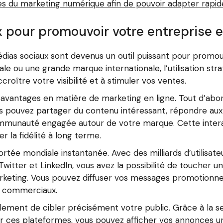
les du marketing numérique afin de pouvoir adapter rapid
x pour promouvoir votre entreprise e
édias sociaux sont devenus un outil puissant pour promou
le ou une grande marque internationale, l’utilisation st
ccroître votre visibilité et à stimuler vos ventes.
vantages en matière de marketing en ligne. Tout d’abord
s pouvez partager du contenu intéressant, répondre aux qu
munauté engagée autour de votre marque. Cette interac
 la fidélité à long terme.
rtée mondiale instantanée. Avec des milliards d’utilisate
Twitter et LinkedIn, vous avez la possibilité de toucher u
rketing. Vous pouvez diffuser vos messages promotionnel
fs commerciaux.
lement de cibler précisément votre public. Grâce à la
ces plateformes, vous pouvez afficher vos annonces un