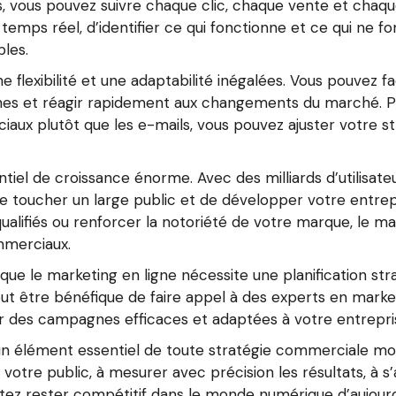
s, vous pouvez suivre chaque clic, chaque vente et chaq
temps réel, d’identifier ce qui fonctionne et ce qui ne fo
bles.
e flexibilité et une adaptabilité inégalées. Vous pouvez
oches et réagir rapidement aux changements du marché. P
sociaux plutôt que les e-mails, vous pouvez ajuster votre
tiel de croissance énorme. Avec des milliards d’utilisateur
e toucher un large public et de développer votre entrep
alifiés ou renforcer la notoriété de votre marque, le mar
mmerciaux.
que le marketing en ligne nécessite une planification st
peut être bénéfique de faire appel à des experts en marke
r des campagnes efficaces et adaptées à votre entrepri
 un élément essentiel de toute stratégie commerciale mod
t votre public, à mesurer avec précision les résultats, 
itez rester compétitif dans le monde numérique d’aujourd’h