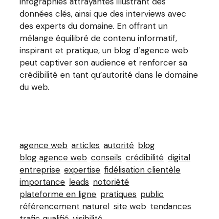
infographies attrayantes illustrant des
données clés, ainsi que des interviews avec
des experts du domaine. En offrant un
mélange équilibré de contenu informatif,
inspirant et pratique, un blog d’agence web
peut captiver son audience et renforcer sa
crédibilité en tant qu’autorité dans le domaine
du web.
agence web
articles
autorité
blog
blog agence web
conseils
crédibilité
digital
entreprise
expertise
fidélisation clientèle
importance
leads
notoriété
plateforme en ligne
pratiques
public
référencement naturel
site web
tendances
trafic qualifié
visibilité