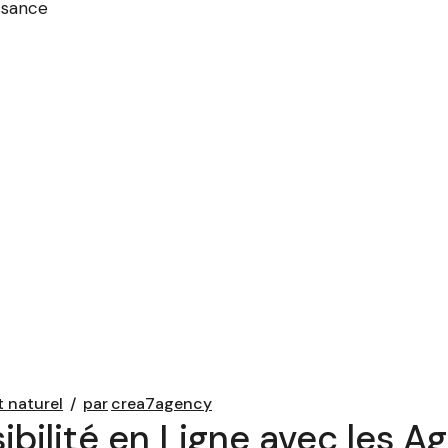
issance
 naturel
par
crea7agency
ibilité en Ligne avec les 