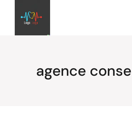
Aller
au
contenu
agence conse