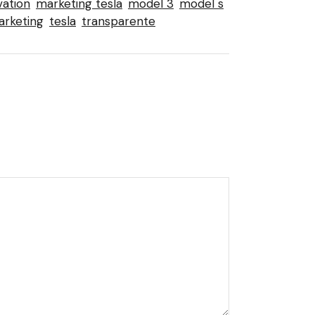
vation
marketing tesla
model 3
model s
arketing
tesla
transparente