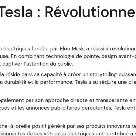
esla : Révolutionner
s électriques fondée par Elon Musk, a réussi à révolutionn
euse. En combinant technologie de pointe, design avant
captiver l’attention du public.
a réside dans sa capacité à créer un storytelling puiss
 la durabilité et la performance, Tesla a su séduire une c
également par son approche directe et transparente en
es et les annonces publicitaires percutantes, Tesla entr
uche-à-oreille positif généré par ses produits innovants 
onnantes de ses véhicules électriques ont contribué à re