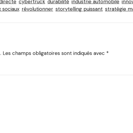
directe
cybertruck
durabilité
industrie automobile
inno
 sociaux
révolutionner
storytelling puissant
stratégie m
.
Les champs obligatoires sont indiqués avec
*