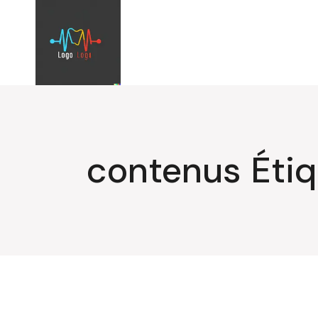
Aller
au
contenu
contenus Étiq