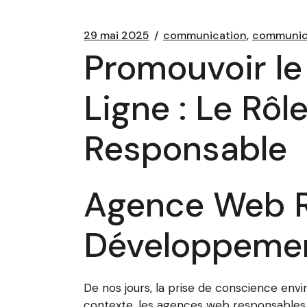
29 mai 2025
communication
communica
Promouvoir l
Ligne : Le Rô
Responsable
Agence Web R
Développemen
De nos jours, la prise de conscience env
contexte, les agences web responsables