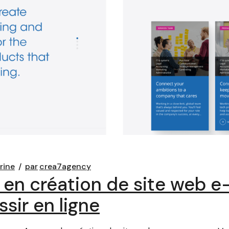
trine
par
crea7agency
 en création de site web 
sir en ligne