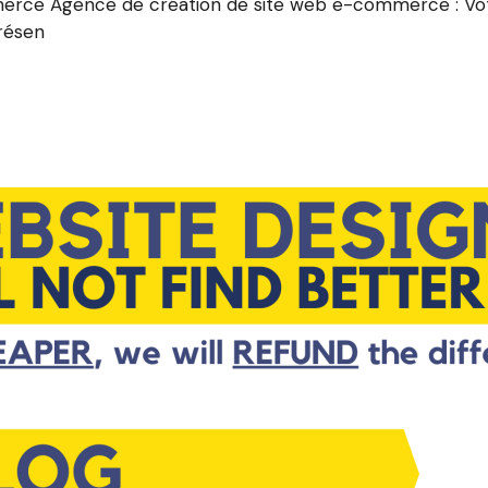
rce Agence de création de site web e-commerce : Votre
résen