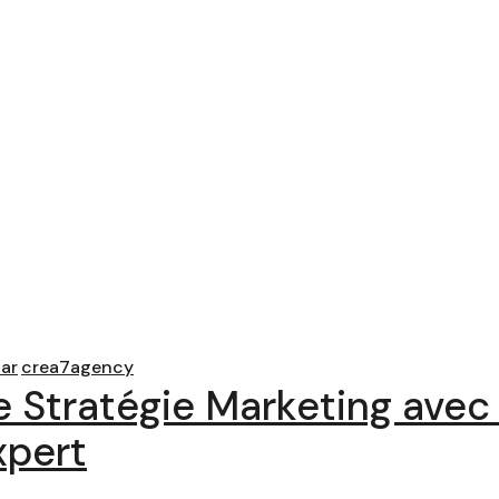
ar
crea7agency
e Stratégie Marketing ave
xpert