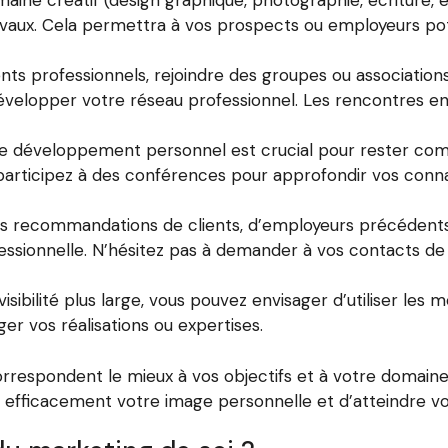
omaine créatif (design graphique, photographie, écriture, et
ravaux. Cela permettra à vos prospects ou employeurs p
s professionnels, rejoindre des groupes ou associations 
 développer votre réseau professionnel. Les rencontres 
re développement personnel est crucial pour rester compé
et participez à des conférences pour approfondir vos conn
 recommandations de clients, d’employeurs précédents
fessionnelle. N’hésitez pas à demander à vos contacts de
visibilité plus large, vous pouvez envisager d’utiliser les 
ager vos réalisations ou expertises.
 correspondent le mieux à vos objectifs et à votre domain
efficacement votre image personnelle et d’atteindre vos