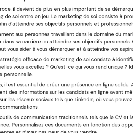
oce, il devient de plus en plus important de se démarqu
ing de soi entre en jeu. Le marketing de soi consiste à p
fin d’atteindre ses objectifs personnels et professionnel
ement aux personnes travaillant dans le domaine du market
ir dans sa carrière ou atteindre ses objectifs personnel
peut vous aider à vous démarquer et à atteindre vos aspira
ratégie efficace de marketing de soi consiste à identif
les vous excellez ? Qu’est-ce qui vous rend unique ? Ident
 personnelle.
, il est essentiel de créer une présence en ligne solide. A
nt des informations sur les candidats en ligne avant mê
 sur les réseaux sociaux tels que LinkedIn, où vous pouv
 recommandations.
les outils de communication traditionnels tels que le CV et
ce. Personnalisez ces documents en fonction des opport
inentes et n’ayez pas peur de vous vendre.