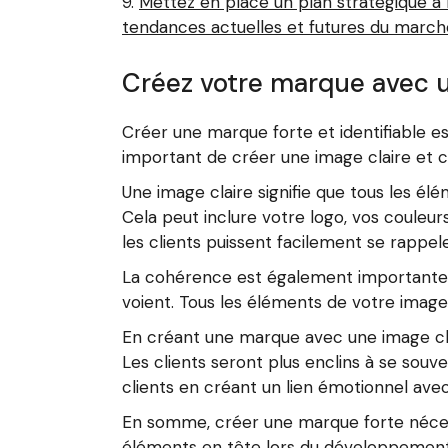
Mettez en place un plan stratégique à
tendances actuelles et futures du march
Créez votre marque avec u
Créer une marque forte et identifiable es
important de créer une image claire et co
Une image claire signifie que tous les é
Cela peut inclure votre logo, vos coule
les clients puissent facilement se rappel
La cohérence est également importante c
voient. Tous les éléments de votre imag
En créant une marque avec une image cla
Les clients seront plus enclins à se souv
clients en créant un lien émotionnel ave
En somme, créer une marque forte nécessi
éléments en tête lors du développement 