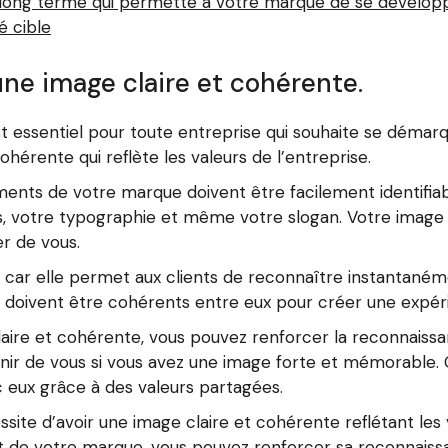
 long terme qui permette à votre marque de se développ
é cible
ne image claire et cohérente.
t essentiel pour toute entreprise qui souhaite se démarqu
hérente qui reflète les valeurs de l’entreprise.
léments de votre marque doivent être facilement identifia
urs, votre typographie et même votre slogan. Votre imag
er de vous.
ar elle permet aux clients de reconnaître instantanéme
e doivent être cohérents entre eux pour créer une expé
ire et cohérente, vous pouvez renforcer la reconnaissa
enir de vous si vous avez une image forte et mémorable. C
c eux grâce à des valeurs partagées.
te d’avoir une image claire et cohérente reflétant les v
de votre marque, vous pouvez renforcer sa reconnaissan