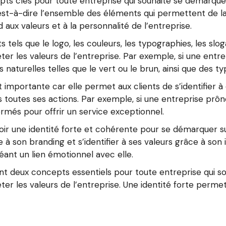
epts clés pour toute entreprise qui souhaite se démarqu
est-à-dire l’ensemble des éléments qui permettent de la 
d aux valeurs et à la personnalité de l’entreprise.
els que le logo, les couleurs, les typographies, les slog
éter les valeurs de l’entreprise. Par exemple, si une ent
s naturelles telles que le vert ou le brun, ainsi que des ty
importante car elle permet aux clients de s’identifier à e
 toutes ses actions. Par exemple, si une entreprise prône l
rmés pour offrir un service exceptionnel.
voir une identité forte et cohérente pour se démarquer su
 à son branding et s’identifier à ses valeurs grâce à so
réant un lien émotionnel avec elle.
sont deux concepts essentiels pour toute entreprise qui s
er les valeurs de l’entreprise. Une identité forte permett