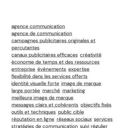
agence communication
agence de communication
campagnes publicitaires originales et
percutantes
canaux publicitaires efficaces
créativité
économie de temps et des ressources
entreprise
événements
expertise
flexibilité dans les services offerts
identité visuelle forte
image de marque
large portée
marché
marketing
meilleure image de marque
messages clairs et cohérents
objectifs fixés
outils et techniques
public cible
réputation en ligne
réseaux sociaux
services
stratégies de communication
suivi régulier