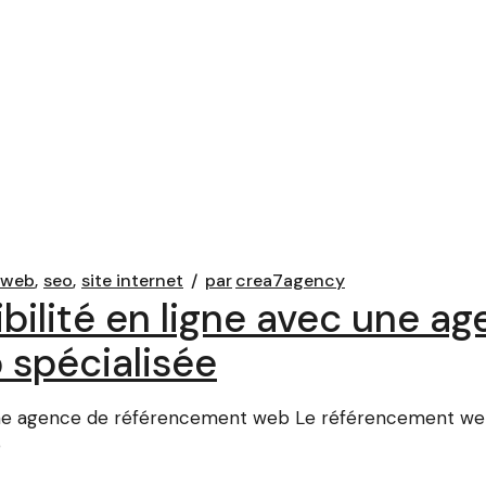
eweb
seo
site internet
par
crea7agency
ibilité en ligne avec une a
 spécialisée
c une agence de référencement web Le référencement we
b