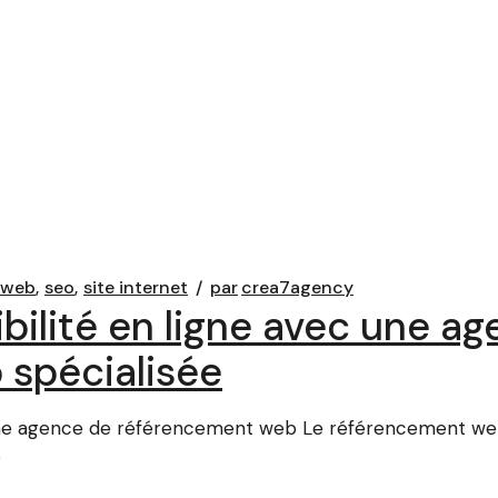
eweb
seo
site internet
par
crea7agency
ibilité en ligne avec une a
 spécialisée
c une agence de référencement web Le référencement we
b