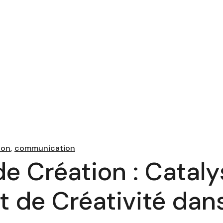
ion
communication
e Création : Catal
et de Créativité da