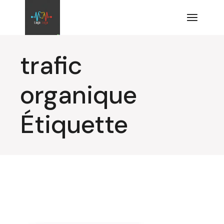
Aller
au
contenu
trafic
organique
Étiquette