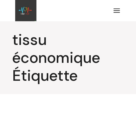
Aller
au
contenu
tissu
économique
Étiquette