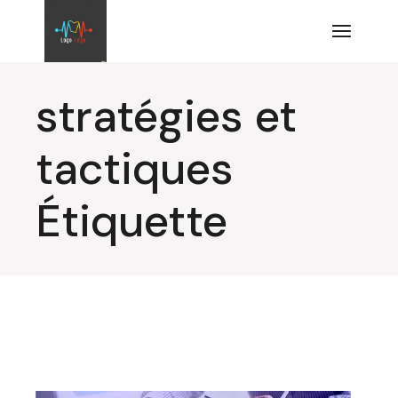
Aller
au
contenu
stratégies et
tactiques
Étiquette