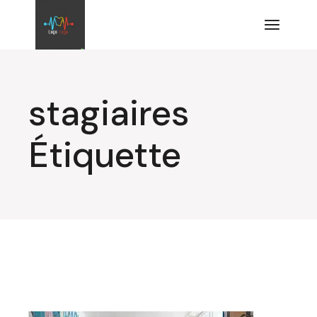
Aller
au
contenu
stagiaires
Étiquette