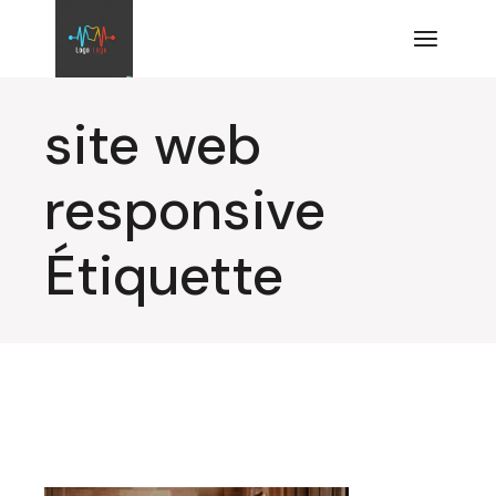
Aller
au
contenu
site web
responsive
Étiquette