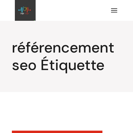
Aller
au
contenu
référencement
seo Étiquette