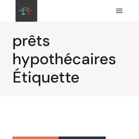
Aller
au
contenu
prêts
hypothécaires
Étiquette