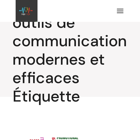
Aller
au
contenu
outils de
communication
modernes et
efficaces
Étiquette