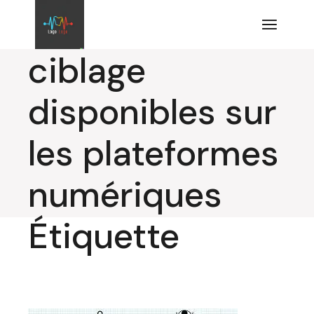
Aller
outils de
au
contenu
ciblage
disponibles sur
les plateformes
numériques
Étiquette