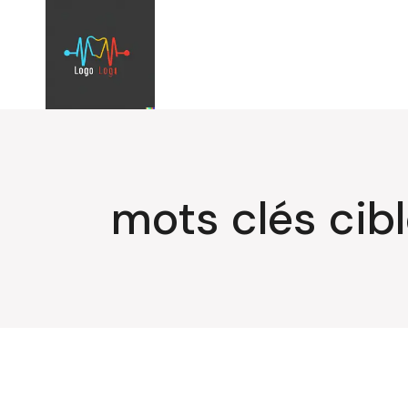
Aller
au
contenu
mots clés cib