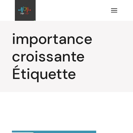
Aller
au
contenu
importance
croissante
Étiquette