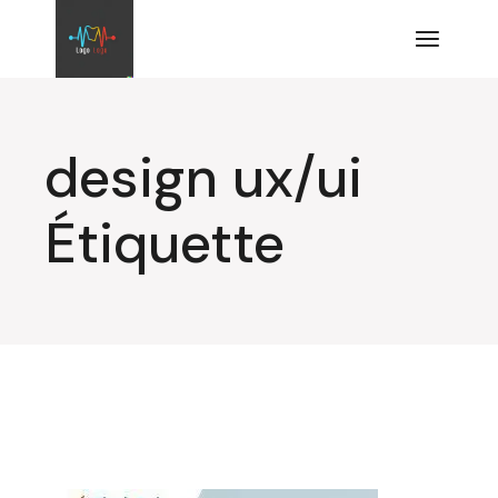
Aller
au
contenu
design ux/ui
Étiquette