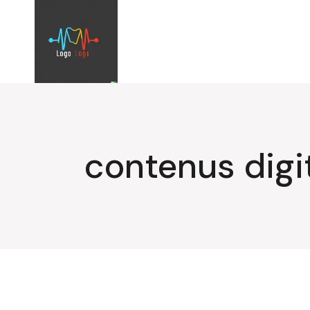
Aller
au
contenu
contenus digi