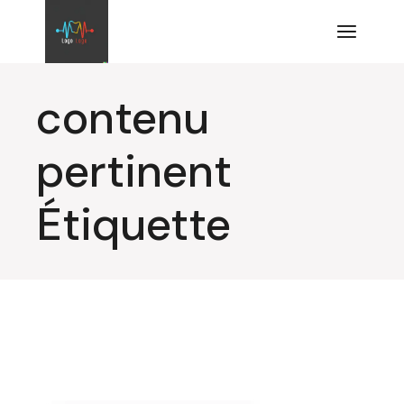
Aller
au
contenu
contenu
pertinent
Étiquette