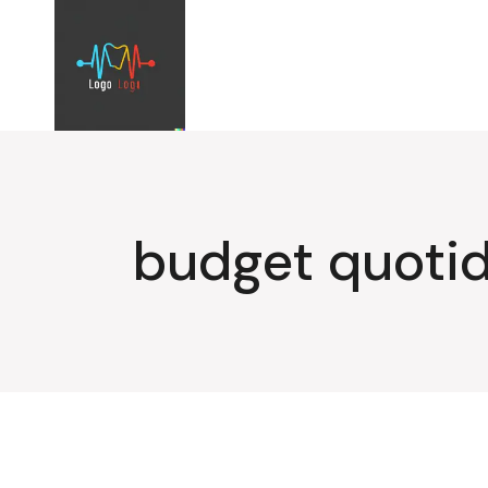
Aller
au
contenu
budget quotid