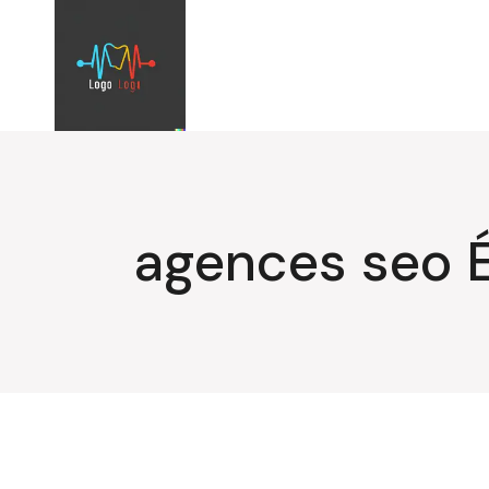
Aller
au
contenu
agences seo É