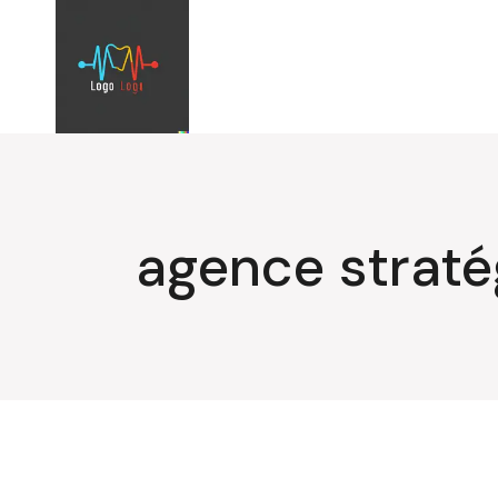
Aller
au
contenu
agence straté