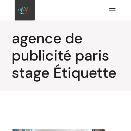
Aller
au
contenu
agence de
publicité paris
stage Étiquette