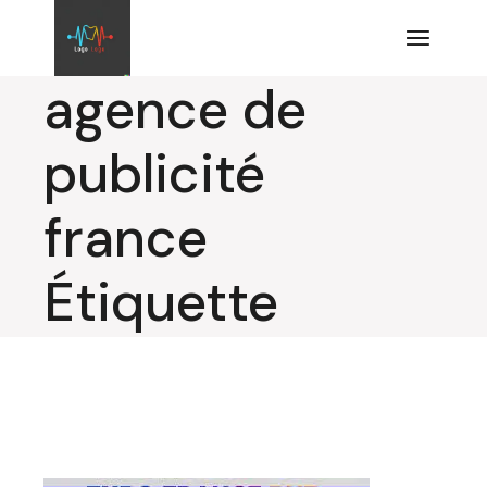
Aller
au
contenu
agence de
publicité
france
Étiquette