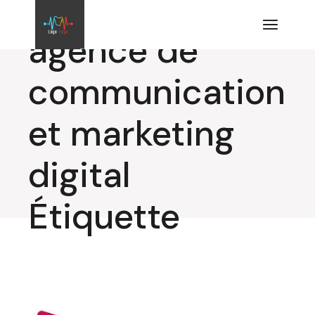
Aller
au
contenu
agence de
communication
et marketing
digital
Étiquette